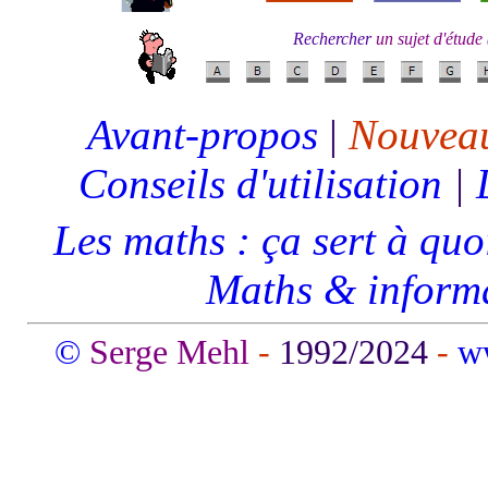
Rechercher
un sujet d'étude
Avant-propos
|
Nouveau
C
onseils d'utilisation
|
Les maths : ça sert à quo
Maths & inform
©
Serge Mehl
-
1992/202
4
-
w